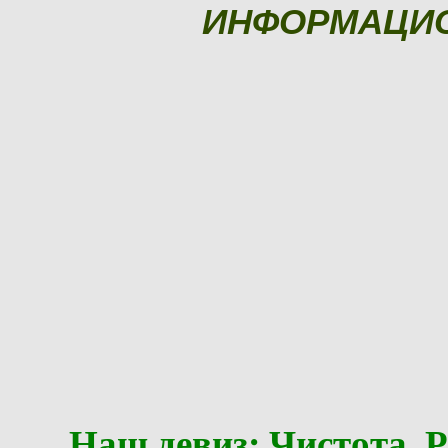
ИНФОРМАЦИ
Наш девиз: Чистота