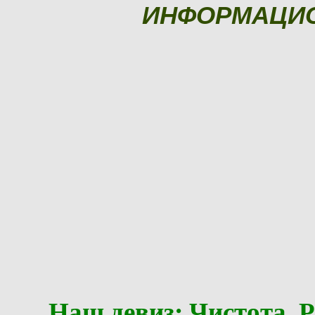
ИНФОРМАЦИ
Наш девиз: Чистота