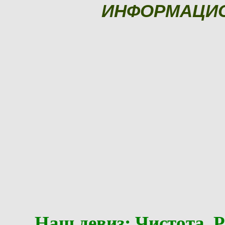
ИНФОРМАЦИ
Наш девиз: Чистота