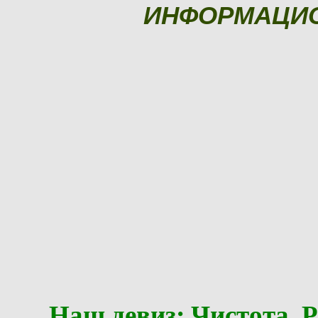
ИНФОРМАЦИ
Наш девиз: Чистота