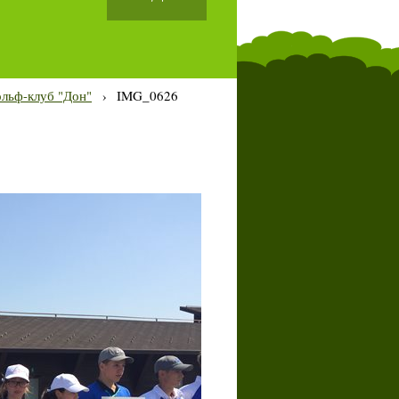
ольф-клуб "Дон"
›
IMG_0626