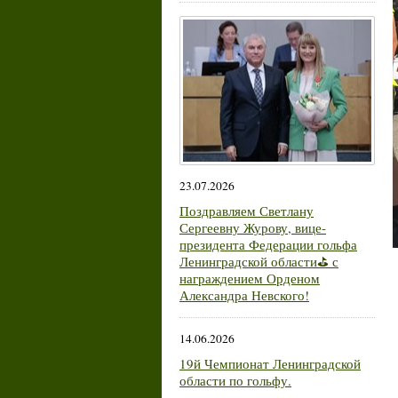
23.07.2026
Поздравляем Светлану
Сергеевну Журову, вице-
президента Федерации гольфа
Ленинградской области⛳ с
награждением Орденом
Александра Невского!
14.06.2026
19й Чемпионат Ленинградской
области по гольфу.