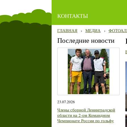
КОНТАКТЫ
ГЛАВНАЯ
›
МЕДИА
›
ФОТОАЛ
Последние новости
23.07.2026
Члены сборной Ленинградской
области на 2-ом Командном
Чемпионате России по гольфу