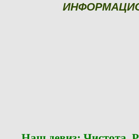
ИНФОРМАЦИ
Наш девиз: Чистота