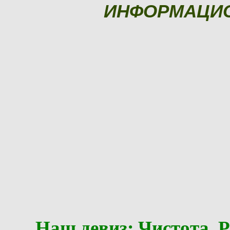
ИНФОРМАЦИ
Наш девиз: Чистота