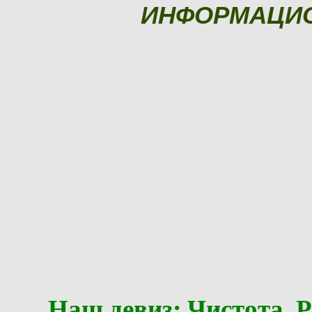
ИНФОРМАЦИ
Наш девиз: Чистота