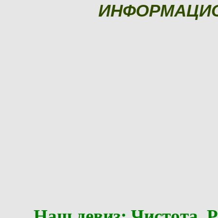
ИНФОРМАЦИ
Наш девиз: Чистота