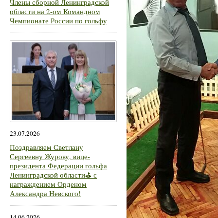
Члены сборной Ленинградской
области на 2-ом Командном
Чемпионате России по гольфу
23.07.2026
Поздравляем Светлану
Сергеевну Журову, вице-
президента Федерации гольфа
Ленинградской области⛳ с
награждением Орденом
Александра Невского!
14.06.2026