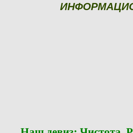
ИНФОРМАЦИ
Наш девиз: Чистота