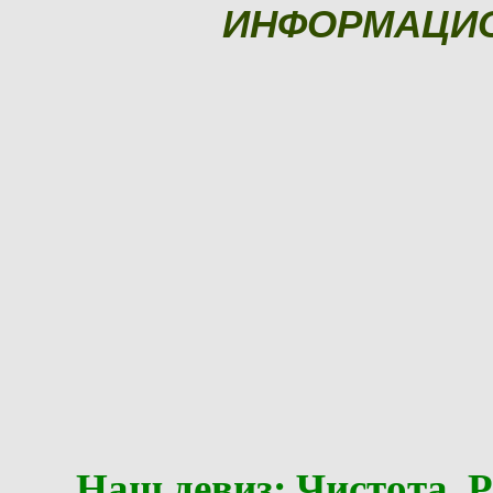
ИНФОРМАЦИ
Наш девиз: Чистота