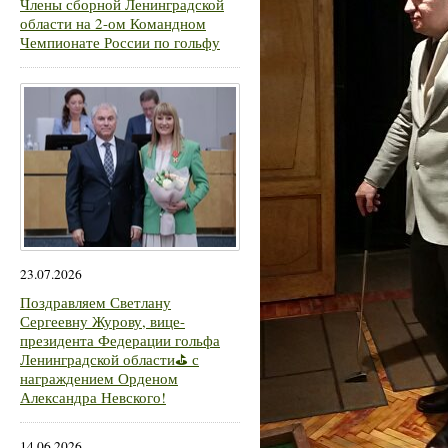
Члены сборной Ленинградской
области на 2-ом Командном
Чемпионате России по гольфу
23.07.2026
Поздравляем Светлану
Сергеевну Журову, вице-
президента Федерации гольфа
Ленинградской области⛳ с
награждением Орденом
Александра Невского!
14.06.2026