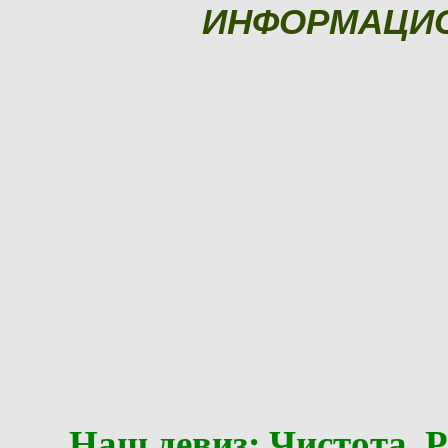
ИНФОРМАЦИ
Наш девиз: Чистота