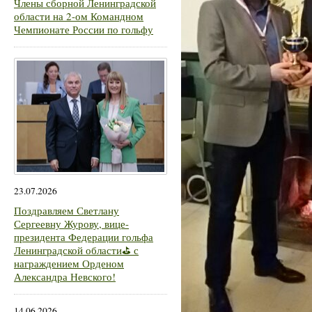
Члены сборной Ленинградской
области на 2-ом Командном
Чемпионате России по гольфу
23.07.2026
Поздравляем Светлану
Сергеевну Журову, вице-
президента Федерации гольфа
Ленинградской области⛳ с
награждением Орденом
Александра Невского!
14.06.2026