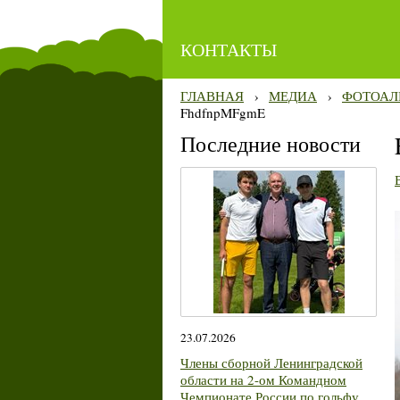
КОНТАКТЫ
ГЛАВНАЯ
›
МЕДИА
›
ФОТОАЛ
FhdfnpMFgmE
Последние новости
23.07.2026
Члены сборной Ленинградской
области на 2-ом Командном
Чемпионате России по гольфу