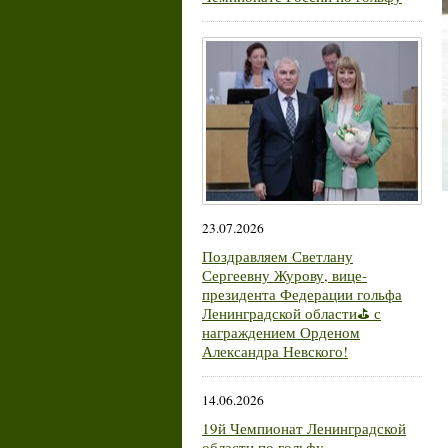
23.07.2026
Поздравляем Светлану
Сергеевну Журову, вице-
президента Федерации гольфа
Ленинградской области⛳ с
награждением Орденом
Александра Невского!
14.06.2026
19й Чемпионат Ленинградской
области по гольфу.