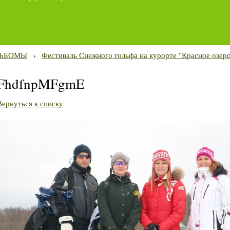
ЬБОМЫ
›
Фестиваль Снежного гольфа на курорте "Красное озеро
FhdfnpMFgmE
Вернуться к списку