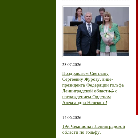
23.07.2026
Поздравляем Светлану
Сергеевну Журову, вице-
президента Федерации гольфа
Ленинградской области⛳ с
награждением Орденом
Александра Невского!
14.06.2026
19й Чемпионат Ленинградской
области по гольфу.