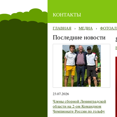
КОНТАКТЫ
ГЛАВНАЯ
›
МЕДИА
›
ФОТОАЛ
Последние новости
23.07.2026
Члены сборной Ленинградской
области на 2-ом Командном
Чемпионате России по гольфу