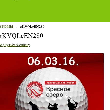
ЬБОМЫ
›
gKVQLeEN280
gKVQLeEN280
Вернуться к списку