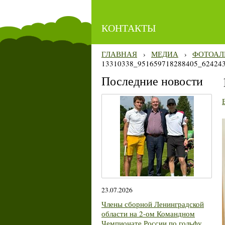
КОНТАКТЫ
ГЛАВНАЯ
›
МЕДИА
›
ФОТОАЛ
13310338_951659718288405_62424
Последние новости
23.07.2026
Члены сборной Ленинградской
области на 2-ом Командном
Чемпионате России по гольфу