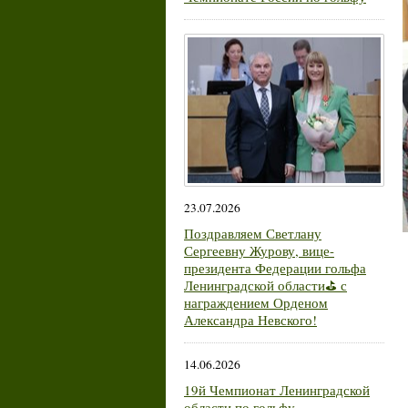
23.07.2026
Поздравляем Светлану
Сергеевну Журову, вице-
президента Федерации гольфа
Ленинградской области⛳ с
награждением Орденом
Александра Невского!
14.06.2026
19й Чемпионат Ленинградской
области по гольфу.