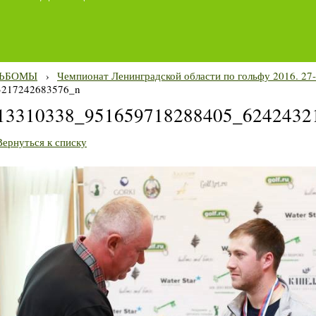
ЬБОМЫ
›
Чемпионат Ленинградской области по гольфу 2016. 27
3217242683576_n
13310338_951659718288405_6242432
Вернуться к списку