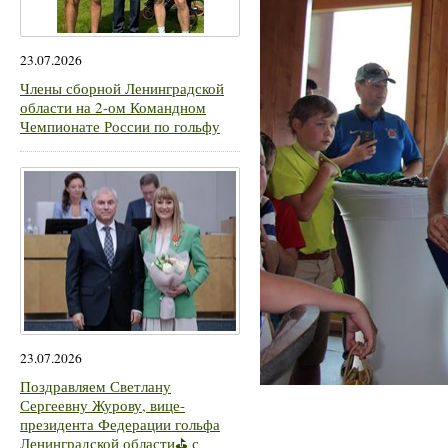
23.07.2026
Члены сборной Ленинградской
области на 2-ом Командном
Чемпионате России по гольфу
23.07.2026
Поздравляем Светлану
Сергеевну Журову, вице-
президента Федерации гольфа
Ленинградской области⛳ с