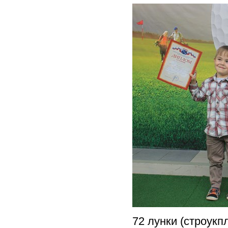
72 лунки (строукп