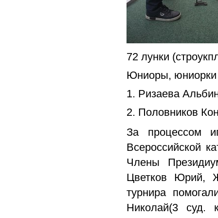
72 лунки (строукп
Юниоры, юниорки (
1. Ризаева Альбин
2. Половников Кон
За процессом и
Всероссийской к
Члены Президиум
Цветков Юрий­, 
турнир­а помогал
Николай(3 суд. 