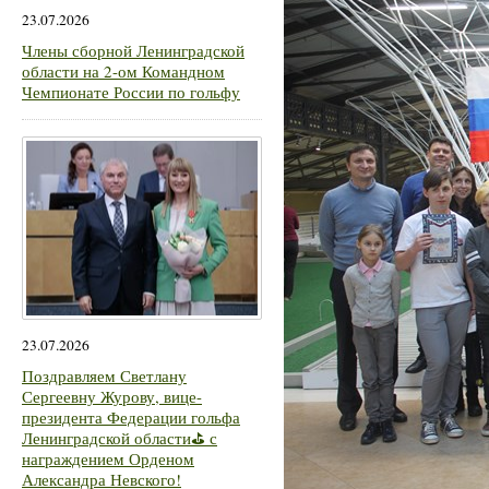
23.07.2026
Члены сборной Ленинградской
области на 2-ом Командном
Чемпионате России по гольфу
23.07.2026
Поздравляем Светлану
Сергеевну Журову, вице-
президента Федерации гольфа
Ленинградской области⛳ с
награждением Орденом
Александра Невского!