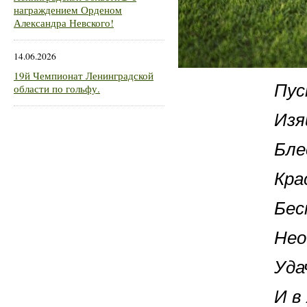
награждением Орденом
Александра Невского!
14.06.2026
19й Чемпионат Ленинградской
Пусть в жи
области по гольфу.
Изящно! Сл
Блестяще!
Красиво! М
Беспечно! 
Необычайн
Удачно! Пр
И в жизни 