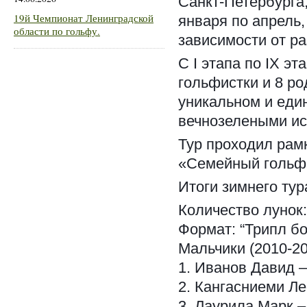
Санкт-Петербурга,
19й Чемпионат Ленинградской
января по апрель,
области по гольфу.
зависимости от р
С I этапа по IX э
гольфистки и 8 ро
уникальном и еди
вечнозелеными ис
Тур проходил рам
«Семейный гольф
Итоги зимнего тур
Количество лунок:
Формат: “Трипл бо
Мальчики (2010-200
1. Иванов Давид –
2. Кангасниеми Ле
3. Лаурила Марк –