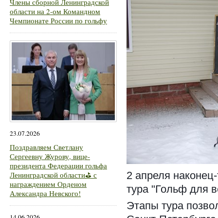
Члены сборной Ленинградской
области на 2-ом Командном
Чемпионате России по гольфу
23.07.2026
Поздравляем Светлану
Сергеевну Журову, вице-
президента Федерации гольфа
2 апреля наконец-
Ленинградской области⛳ с
награждением Орденом
тура "Гольф для в
Александра Невского!
Этапы тура позво
14.06.2026