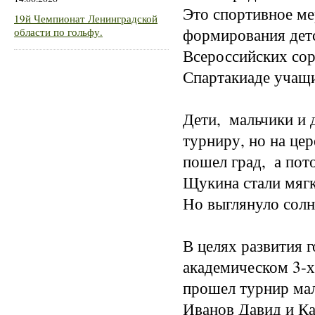
Это спортивное ме
19й Чемпионат Ленинградской
формирования детс
области по гольфу.
Всероссийских сор
Спартакиаде учащи
Дети,  мальчики и
турниру, но на це
пошел град,  а пот
Щукина стали мягк
Но выглянуло солны
В целях развития 
академическом 3-х
прошел турнир мал
Иванов Давид и Ка