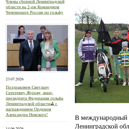
Члены сборной Ленинградской
области на 2-ом Командном
Чемпионате России по гольфу
23.07.2026
Поздравляем Светлану
Сергеевну Журову, вице-
президента Федерации гольфа
Ленинградской области⛳ с
награждением Орденом
Александра Невского!
В международный Д
Ленинградской обла
14.06.2026