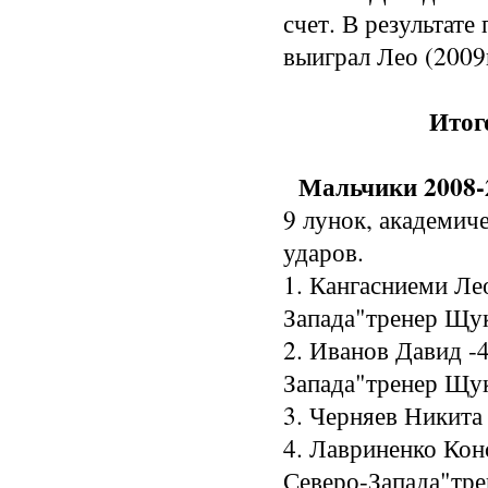
счет. В результате
выиграл Лео (2009г
Итог
Мальчики 2008-2
9 лунок, академиче
ударов.

1. Кангасниеми Ле
Запада"тренер Щук
2. Иванов Давид -
Запада"тренер Щук
3. Черняев Никита 
4. Лавриненко Конс
Северо-Запада"тре