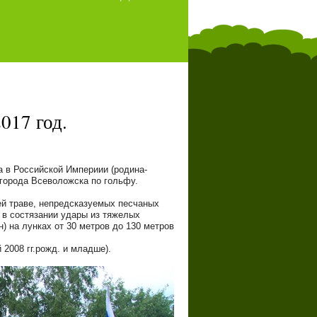
017 год.
 в Российской Империии (родина-
 города Всеволожска по гольфу.
ей траве, непредсказуемых песчаных
 в состязании удары из тяжелых
) на лунках от 30 метров до 130 метров
 2008 гг.рожд. и младше).