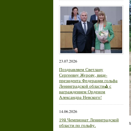
23.07.2026
Поздравляем Светлану
Сергеевну Журову, вице-
президента Федерации гольфа
Ленинградской области⛳ с
награждением Орденом
Александра Невского!
14.06.2026
19й Чемпионат Ленинградской
области по гольфу.