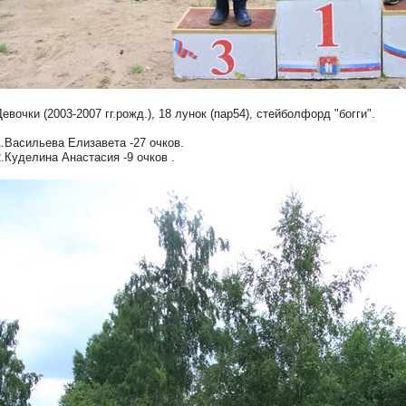
Девочки (2003-2007 гг.рожд.), 18 лунок (пар54), стейболфорд "
богги".
1.Васильева Елизавета -27 очков.
2.Куделина Анастасия -9 очков .