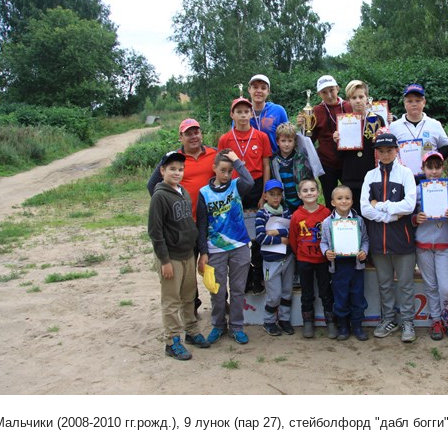
Мальчики (2008-2010 гг.рожд.), 9 лунок (пар 27), стейболфорд "дабл богги"