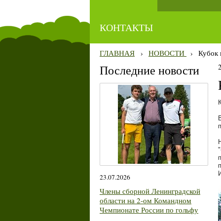
КОНТАКТЫ
ГЛАВНАЯ
›
НОВОСТИ
›
Кубок 
Последние новости
23.07.2026
Члены сборной Ленинградской
области на 2-ом Командном
Чемпионате России по гольфу