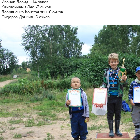
1.Иванов Давид. -14 очков.
2.Кангасниеми Лео -7 очков.
3.Лавриненко Константин -6 очков.
4.Сидоров Даниил -5 очков.