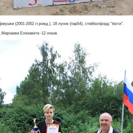
Девушки (2001-2002 гг.рожд.),
18 лунок (пар54), с
тейболфорд "
богги".
1.Мирзаева Елизавета -12 очков.