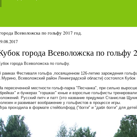
города Всеволожска по гольфу 2017 год.
29.08.2017
Кубок города Всеволожска по гольфу 2
Кубок города Всеволожска по гольфу.
В рамках Фестиваля гольфа ,посвященном 126-летию зарождения гольфа
п.Мурино, Всеволожский район Ленинградской области) состоялся Кубок
На пересеченной местности гольф-парка "Песчанка", при сильно выросш
"брейках" и бункерах "горшках" юные и взрослые гольфисты тренировали
положений. Русский питч и патт (это название придумал Станислав Щукин
полезен и развивает воображение у гольфистов в процессе игры.
Игра проходила в формате стейболфорд ("богги" и "дабл богги" для детей