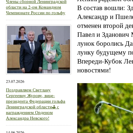
Члены сборной Ленинградской
В состав вошли: З
области на 2-ом Командном
Чемпионате России по гольфу
Александр и Пшеле
отменен второй де
Павел и Зданович 
лунок боролись Да
лунку будущему п
Впереди-Кубок Лен
новостями!
23.07.2026
Поздравляем Светлану
Сергеевну Журову, вице-
президента Федерации гольфа
Ленинградской области⛳ с
награждением Орденом
Александра Невского!
14.06.2026