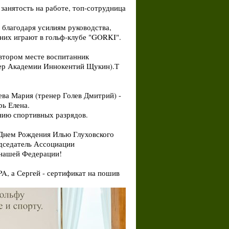
занятость на работе, топ-сотрудница
 благодаря усилиям руководства,
них играют в гольф-клубе "GORKI".
 втором месте воспитанник
нер Академии Иннокентий Щукин).Т
ева Мария (тренер Голев Дмитрий) -
рь Елена.
нию спортивных разрядов.
 Днем Рождения Илью Глуховского
едседатель Ассоциации
 нашей Федерации!
, а Сергей - сертификат на пошив