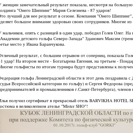
У женщин замечательный результат показала, несмотря на большую 
холдинга "Онего Шиппинг" Мария Селезнева - 87 ударов!
Это лучший для нее результат в сезоне. Компания "Онего Шиппинг",
уделяет большое внимание здоровью своих сотрудников. Многие из 
У мальчиков, опять с разницей в один удар, победил Голев Олег. На
"Академии детского гольфа Северо-Запада" Зданович Максим (тре
ретье место у Ивана Баранчукова.
Отличный результат, с большим отрывом от соперниц, показала Гол
81 удар! На втором месте - Богатырева Евгения, на третьем - Понда
Многие гольфисты по итогам турнира будут представлены к получе
Федерация гольфа Ленинградской области в этот день поздравила с
(судья Всероссийской категории по гольфу) и Сергея Федорова (пр
предпринимателей и промышленников г.Санкт-Петербурга), членов
Илья получил сертификат в прекрасный отель BARVIKHA HOTEL SPA
костюма в великолепном ателье "Mister SHO"!