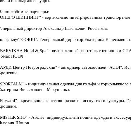
мячей и гольф-аксессуары.
Наши любимые партнеры:
"ОНЕГО ШИППИНГ" - вертикально интегрированная транспортная л
Генеральный директор Александр Евгеньевич Россляков.
гольф-клуб"GORKI". Генеральный директор Екатерина Вячеславовн
"BARVIKHA Hotel & Spa" - великолепный эко-отель с отличным СП
Томас НООЛ.
"АУДИ Центр Петроградский" - автодилер автомобилей "AUDI". Ис
Бронский.
"SPORTALM" - индивидуальная одежда для гольфа и горнолыжного 
Екатерина Вячеславовна Макушенко.
"Forward" - креативное агентство ,развитие исскуства и культуры.
Ерошкин.
"MISTER SHO" - Ателье, индивидуальный пошив одежды и акссесуа
Львович Шонов.