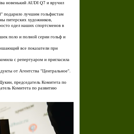
йва новенький AUDI Q7 и вручил
rd" подарило лучшим гольфистам
ны питерских художников,
росто одел наших спортсменов в
шек поло и полной серии гольф и
учшающий все показатели при
комила с репертуаром и пригласила
дукты от Агентства "Центральное".
укин, председатель Комитета по
датель Комитета по развитию