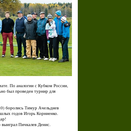
ате. По аналогии с Кубком России,
ьно был проведен турнир для
4.0) боролись Тимур Ачельдиев
ошлых годов Игорь Корниенко.
дар!
р выиграл Пичкалев Денис.