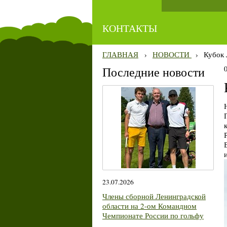
КОНТАКТЫ
ГЛАВНАЯ
›
НОВОСТИ
›
Кубок 
Последние новости
23.07.2026
Члены сборной Ленинградской
области на 2-ом Командном
Чемпионате России по гольфу