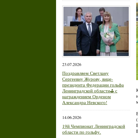
23.07.2026
Поздравляем Светлану
Сергеевну Журову, вице-
президента Федерации гольфа
Ленинградской области⛳ с
награждением Орденом
Александра Невского!
14.06.2026
19й Чемпионат Ленинградской
области по гольфу.