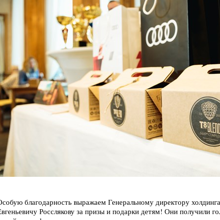
Особую благодарность выражаем Генеральному директору холд
Евгеньевичу Росслякову за призы и подарки детям! Они получили г