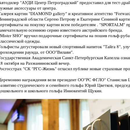
Автодилер "АУДИ Центр Петроградский" предоставил для тест-дра
нужные аксессуары от центра.
Галерея картин "DIAMOND gallery" и креативное агентство "Forwa
Ленинградской области Сергею Петрову и Екатерине Сениной карти
сертификаты на покупку картин всем победителям . "SPORTALM" п
замечательную осеннюю серию известного австрийского бренда.
"Мister SHO" вручил подарочные сертификаты на пошив гольф-руба
классической одежды.
Гольфисты дегустировали новый спортивный напиток "Тайга 8", ул
прохождении раунда, от ООО"Вилави".
Государственная Академическая Санкт-Петербургская Капелла озна
28 октября на Рахманиновский вечер.
Росгосстрах "СК "РГС-Жизнь" огласил публике новые страховые про
Церемонию награждения вели президент ОО"РС ФГЛО" Станислав Щ
развитию студенческого и семейного гольфа Юрий Цветков, предсе
дошкольного и школьного гольфа Иннокентий Щукин.