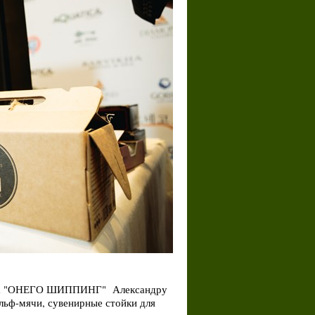
инга "ОНЕГО ШИППИНГ" Александру
ольф-мячи, сувенирные стойки для