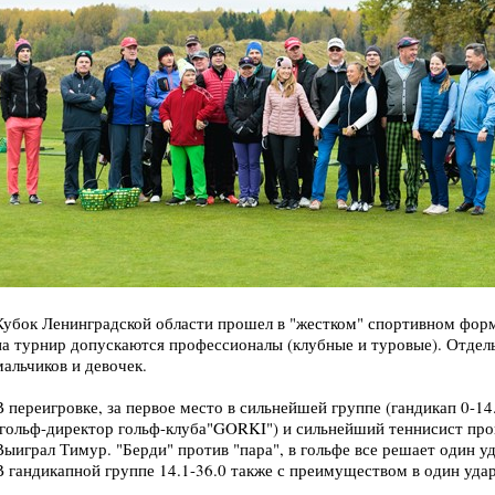
Кубок Ленинградской области прошел в "жестком" спортивном форм
на турнир допускаются профессионалы (клубные и туровые). Отдел
мальчиков и девочек.
В переигровке, за первое место в сильнейшей группе (гандикап 0-1
(гольф-директор гольф-клуба"GORKI") и сильнейший теннисист пр
Выиграл Тимур. "Берди" против "пара", в гольфе все решает один у
В гандикапной группе 14.1-36.0 также с преимуществом в один уда