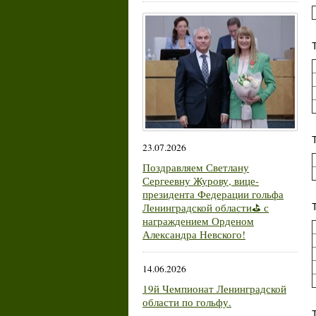
23.07.2026
Поздравляем Светлану
Сергеевну Журову, вице-
президента Федерации гольфа
Ленинградской области⛳ с
награждением Орденом
Александра Невского!
14.06.2026
19й Чемпионат Ленинградской
области по гольфу.