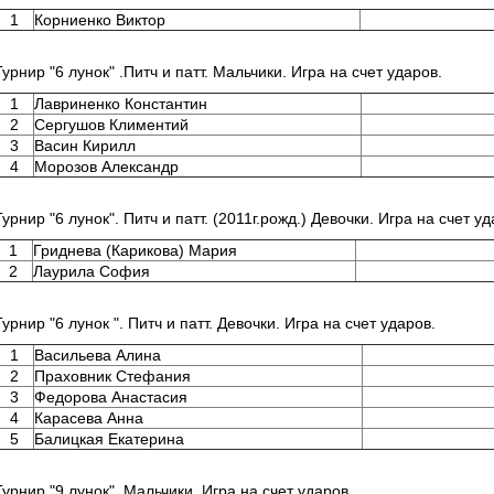
1
Корниенко Виктор
Турнир "6 лунок" .Питч и патт. Мальчики. Игра на счет ударов.
1
Лавриненко Константин
2
Сергушов Климентий
3
Васин Кирилл
4
Морозов Александр
Турнир "6 лунок". Питч и патт. (2011г.рожд.) Девочки. Игра на счет уд
1
Гриднева (Карикова) Мария
2
Лаурила София
Турнир "6 лунок ". Питч и патт. Девочки. Игра на счет ударов.
1
Васильева Алина
2
Праховник Стефания
3
Федорова Анастасия
4
Карасева Анна
5
Балицкая Екатерина
Турнир "9 лунок". Мальчики. Игра на счет ударов.