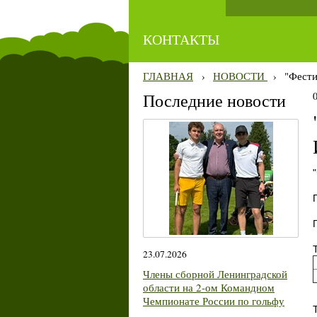
КОНТАКТЫ
ГЛАВНАЯ
›
НОВОСТИ
›
"Фести
Последние новости
23.07.2026
Члены сборной Ленинградской
области на 2-ом Командном
Чемпионате России по гольфу