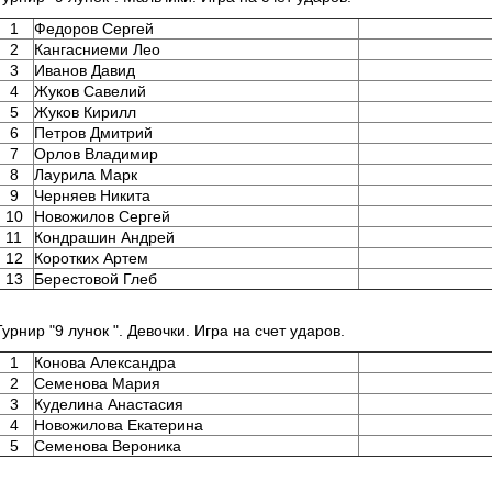
1
Федоров Сергей
2
Кангасниеми Лео
3
Иванов Давид
4
Жуков Савелий
5
Жуков Кирилл
6
Петров Дмитрий
7
Орлов Владимир
8
Лаурила Марк
9
Черняев Никита
10
Новожилов Сергей
11
Кондрашин Андрей
12
Коротких Артем
13
Берестовой Глеб
Турнир "9 лунок ". Девочки. Игра на счет ударов.
1
Конова Александра
2
Семенова Мария
3
Куделина Анастасия
4
Новожилова Екатерина
5
Семенова Вероника