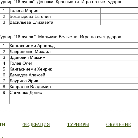
Турнир "18 лунок". Девочки. Красные ти. Игра на счет ударов.
1
Голева Мария
2
Богатырева Евгения
3
Васильева Елизавета
Турнир "18 лунок ". Мальчики Белые ти. Игра на счет ударов.
1
Кангасниеми Арнольд
2
Лавриненко Михаил
3
Зданович Максим
4
Голев Олег
5
Кангасниеми Хенрик
6
Демидов Алексей
7
Лаурила Эрик
8
Капралов Владимир
9
Савченко Денис
ТИ
ФЕДЕРАЦИЯ
ТУРНИРЫ
ОБУЧЕНИЕ