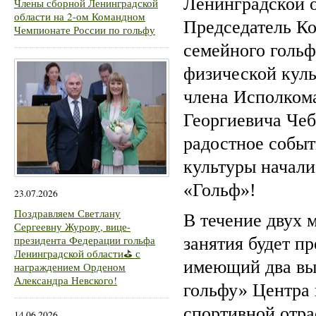
Ленинградской о
Члены сборной Ленинградской
области на 2-ом Командном
Председатель Ко
Чемпионате России по гольфу
семейного гольф
физической кул
члена Исполком
Георгиевича Чеб
радостное событ
культуры начали
«Гольф»!
23.07.2026
Поздравляем Светлану
В течение двух 
Сергеевну Журову, вице-
президента Федерации гольфа
занятия будет п
Ленинградской области⛳ с
имеющий два вы
награждением Орденом
Александра Невского!
гольфу» Центра
спортивной о
14.06.2026