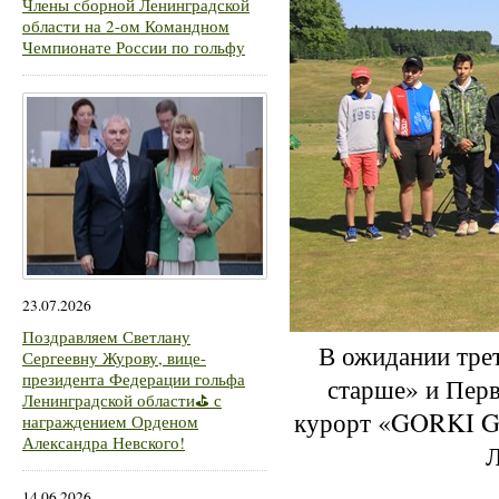
Члены сборной Ленинградской
области на 2-ом Командном
Чемпионате России по гольфу
23.07.2026
Поздравляем Светлану
В ожидании трет
Сергеевну Журову, вице-
президента Федерации гольфа
старше» и Перв
Ленинградской области⛳ с
курорт «GORKI Go
награждением Орденом
Александра Невского!
Л
14.06.2026