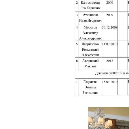
2
Кангасниеми
2009
Лео Кариевич
3
Аткишкин
2009
Иван Игоревич
4
Морозов
30.12.2009
Александр
Александрович
5
Лавриненко
11.07.2010
Константин
Алексеевич
6
Авдовский
2013
Максим
Девочки (2009 г.р. и м
1
Гаджиева
15.01.2010
Эмилия
Расимовна