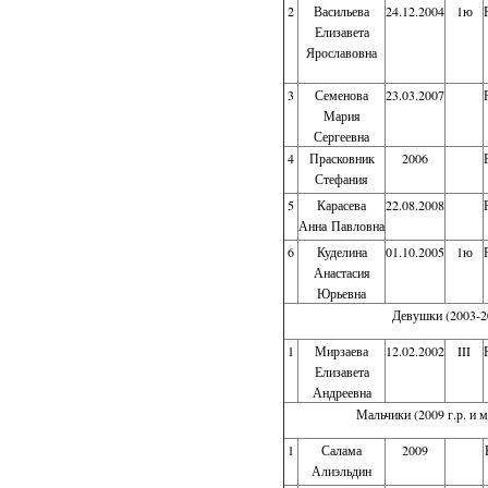
2
Васильева
24.12.2004
1ю
Елизавета
Ярославовна
3
Семенова
23.03.2007
Мария
Сергеевна
4
Прасковник
2006
Стефания
5
Карасева
22.08.2008
Анна Павловна
6
Куделина
01.10.2005
1ю
Анастасия
Юрьевна
Девушки (2003-20
1
Мирзаева
12.02.2002
III
Елизавета
Андреевна
Мальчики (2009 г.р. и м
1
Салама
2009
Алиэльдин