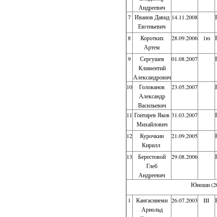
Андреевич
7
Иванов Давид
14.11.2008
Евгеньевич
8
Коротких
28.09.2006
1ю
Артем
9
Сергушев
01.08.2007
Климентий
Александрович
10
Голованов
23.05.2007
Александр
Васильевич
11
Гонтарев Яков
31.03.2007
Михайлович
12
Курочкин
21.09.2005
Кирилл
13
Берестовой
29.08.2006
Глеб
Андреевич
Юноши (200
1
Кангасниеми
26.07.2003
III
Арнольд