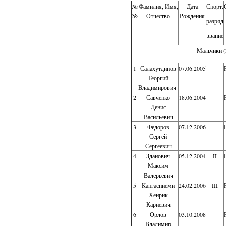
№
Фамилия, Имя,
Дата
Спорт.
№
Отчество
Рождения
разряд
звание
Мальчики (2
1
Салахутдинов
07.06.2005
Георгий
Владимирович
2
Савченко
18.06.2004
Денис
Васильевич
3
Федоров
07.12.2006
Сергей
Сергеевич
4
Зданович
05.12.2004
II
Максим
Валерьевич
5
Кангасниеми
24.02.2006
III
Хенрик
Кариевич
6
Орлов
03.10.2008
Владимир