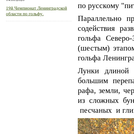
по русскому "пи
19й Чемпионат Ленинградской
области по гольфу.
Параллельно п
содействия раз
гольфа Северо-
(шестым) этапо
гольфа Ленингра
Лунки длиной 
большим перепа
рафа, земли, че
из сложных бун
песчаных и гли