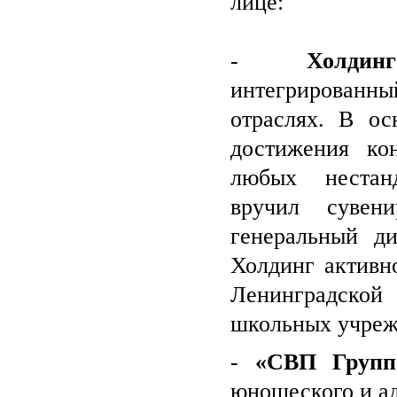
лице:
-
Холди
интегрированн
отраслях. В о
достижения ко
любых нестан
вручил сувен
генеральный д
Холдинг активн
Ленинградско
школьных учреж
-
«СВП Групп
юношеского и ад