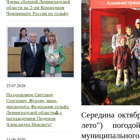
Члены сборной Ленинградской
области на 2-ом Командном
Чемпионате России по гольфу
23.07.2026
Поздравляем Светлану
Сергеевну Журову, вице-
президента Федерации гольфа
Ленинградской области⛳ с
ередина октябр
С
награждением Орденом
лето") погод
Александра Невского!
муниципального
14.06.2026