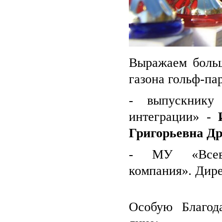
Выражаем больш
газона гольф-па
- выпускнику
интеграции» -
Григорьевна Др
- МУ «Всево
компания». Дир
Особую Благод