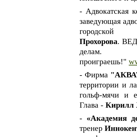
- Адвокатская 
заведующая адво
городско
Прохорова
. ВЕ
делам
проиграешь!"
ww
- Фирма
"АКВА
территории и 
гольф-мячи и е
Глава -
Кирилл 
-
«Академия де
тренер
Иннокен