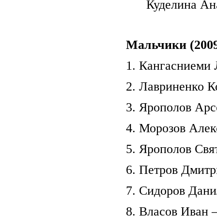
Куделина Анаст
Мальчики (2009
1. Кангасниеми Л
2. Лавриненко К
3. Ярополов Арс
4. Морозов Алек
5. Ярополов Свят
6. Петров Дмитр
7. Сидоров Данил
8. Власов Иван 