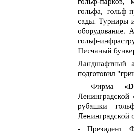
гольф-парков, 
гольфа, гольф-
сады. Турниры и
оборудование. 
гольф-инфраст
Песчаный бункер
Ландшафтный 
подготовил "гри
- Фирма
«D
Ленинградской 
рубашки голь
Ленинградской о
- Президент Ф