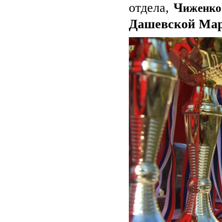
иженко
отдела,
Ч
Дашевской Ма