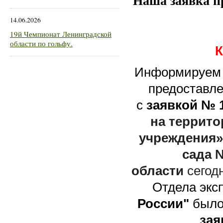
Наша заявка 
14.06.2026
19й Чемпионат Ленинградской
области по гольфу.
Информируем в
предоставле
с
заявкой № 1
на террит
учреждения»
сада №
области
сегод
Отдела экс
России"
было
за