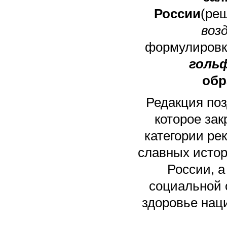
России
(ре
воз
формулиров
голь
обр
Редакция поз
которое зак
категории
ре
славных истор
России, 
социальной 
здоровье нац