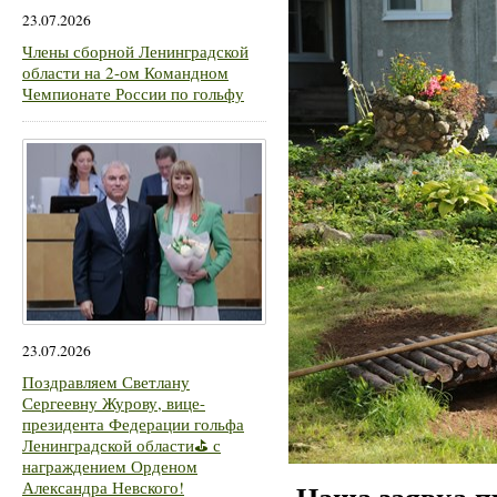
23.07.2026
Члены сборной Ленинградской
области на 2-ом Командном
Чемпионате России по гольфу
23.07.2026
Поздравляем Светлану
Сергеевну Журову, вице-
президента Федерации гольфа
Ленинградской области⛳ с
награждением Орденом
Александра Невского!