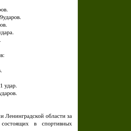
ров.
89ударов.
ров.
удара.
.
ов:
в.
1 удар.
ударов.
ми Ленинградской области за
 состоящих в спортивных