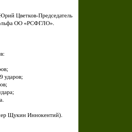
та Юрий Цветков-Председатель
 гольфа ОО «РСФГЛО».
ов:
ров;
9 ударов;
ров;
удара;
ра.
нер Щукин Иннокентий).