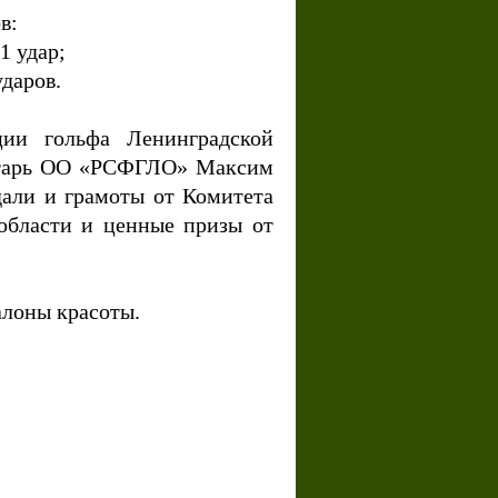
ов:
41 удар;
ударов.
ции гольфа Ленинградской
етарь ОО «РСФГЛО» Максим
дали и грамоты от Комитета
области и ценные призы от
лоны красоты.