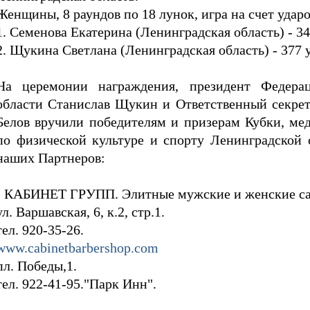
Женщины, 8 раундов по 18 лунок, игра на счет удар
1. Семенова Екатерина (Ленинградская область) - 3
2. Щукина Светлана (Ленинградская область) - 377 
На церемонии награждения, президент Федера
области Станислав Щукин и Ответственный секр
Белов вручили победителям и призерам Кубки, ме
по физической культуре и спорту Ленинградской 
наших Партнеров:
- КАБИНЕТ ГРУПП. Элитные мужские и женские са
ул. Варшавская, 6, к.2, стр.1.
тел. 920-35-26.
www.cabinetbarbershop.com
пл. Победы,1.
тел. 922-41-95."Парк Инн".