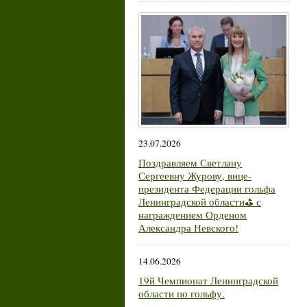
23.07.2026
Поздравляем Светлану
Сергеевну Журову, вице-
президента Федерации гольфа
Ленинградской области⛳ с
награждением Орденом
Александра Невского!
14.06.2026
19й Чемпионат Ленинградской
области по гольфу.