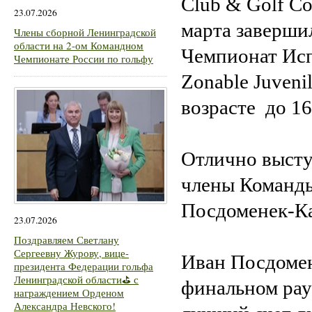
Club & Golf Co
23.07.2026
марта заверши
Члены сборной Ленинградской
области на 2-ом Командном
Чемпионат Исп
Чемпионате России по гольфу
Zonable Juveni
возрасте до 16
Отлично высту
члены Команды
Посдоменек-К
23.07.2026
Поздравляем Светлану
Сергеевну Журову, вице-
Иван Посдомен
президента Федерации гольфа
Ленинградской области⛳ с
финальном рау
награждением Орденом
Александра Невского!