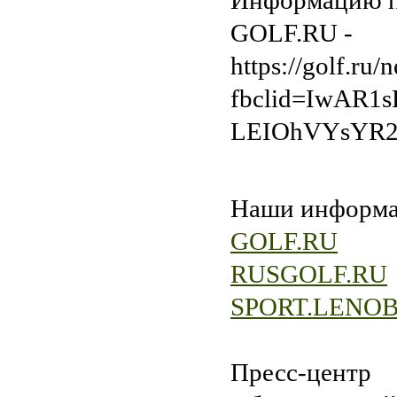
Информацию п
GOLF.RU -
https://golf.r
fbclid=IwAR
LEIOhVYsYR
Наши информа
GOLF.RU
RUSGOLF.RU
SPORT.LENOB
Пресс-центр