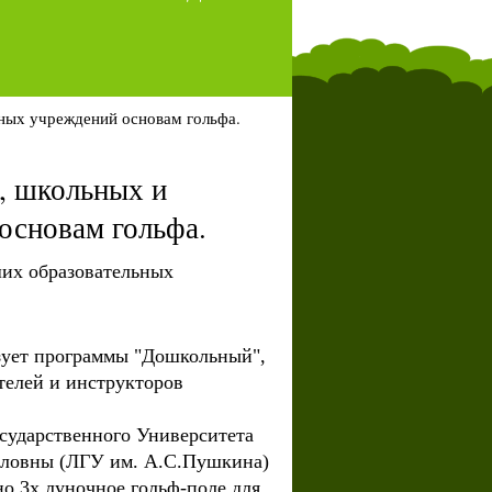
ных учреждений основам гольфа.
, школьных и
основам гольфа.
их образовательных
зует программы "Дошкольный",
телей и инструкторов
сударственного Университета
вловны (ЛГУ им. А.С.Пушкина)
но 3х луночное гольф-поле для