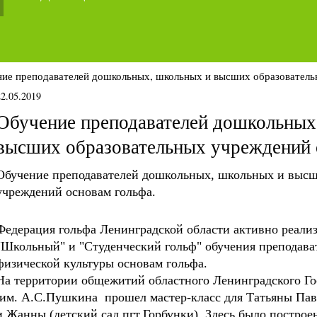
ие преподавателей дошкольных, школьных и высших образователь
22.05.2019
Обучение преподавателей дошкольных
высших образовательных учреждений 
Обучение преподавателей дошкольных, школьных и высш
учреждений основам гольфа.
Федерация гольфа Ленинградской области активно реали
"Школьный" и "Студенческий гольф" обучения преподава
физической культуры основам гольфа.
На территории общежитий областного Ленинградского Го
им. А.С.Пушкина прошел мастер-класс для Татьяны Па
и Жанны (детский сад пгт.Горбунки). Здесь было построе