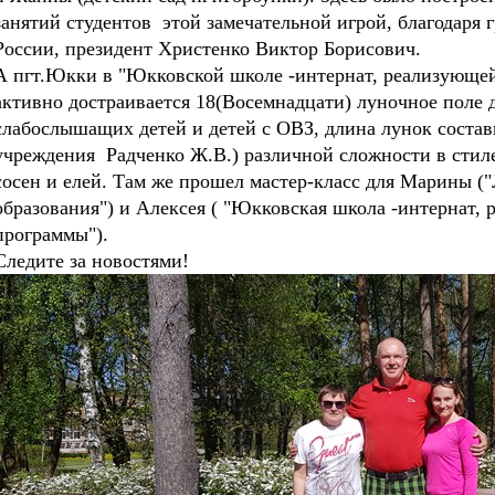
занятий студентов этой замечательной игрой, благодаря
России, президент Христенко Виктор Борисович.
А пгт.Юкки в "Юкковской школе -интернат, реализующе
активно достраивается 18(Восемнадцати) луночное поле 
слабослышащих детей и детей с ОВЗ, длина лунок состави
учреждения Радченко Ж.В.) различной сложности в стиле
сосен и елей. Там же прошел мастер-класс для Марины (
образования") и Алексея ( "Юкковская школа -интернат,
программы").
Следите за новостями!