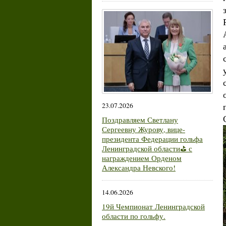
23.07.2026
Поздравляем Светлану
Сергеевну Журову, вице-
президента Федерации гольфа
Ленинградской области⛳ с
награждением Орденом
Александра Невского!
14.06.2026
19й Чемпионат Ленинградской
области по гольфу.