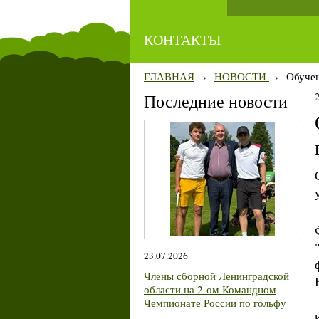
КОНТАКТЫ
ГЛАВНАЯ
›
НОВОСТИ
›
Обучен
Последние новости
23.07.2026
Члены сборной Ленинградской
области на 2-ом Командном
Чемпионате России по гольфу