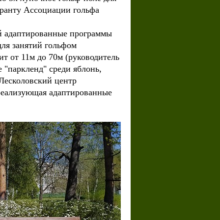
 гранту Ассоциации гольфа
й адаптированные программы
для занятий гольфом
т от 11м до 70м (руководитель
 "паркленд" среди яблонь,
"Лесколовский центр
 реализующая адаптированные