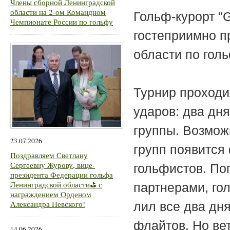
Члены сборной Ленинградской
области на 2-ом Командном
Гольф-курорт "
Чемпионате России по гольфу
гостеприимно п
области по голь
Турнир проходи
ударов: два дня
группы. Возмож
23.07.2026
групп появится
Поздравляем Светлану
Сергеевну Журову, вице-
гольфистов. По
президента Федерации гольфа
Ленинградской области⛳ с
партнерами, го
награждением Орденом
Александра Невского!
лил все два дн
флайтов. Но ве
14.06.2026