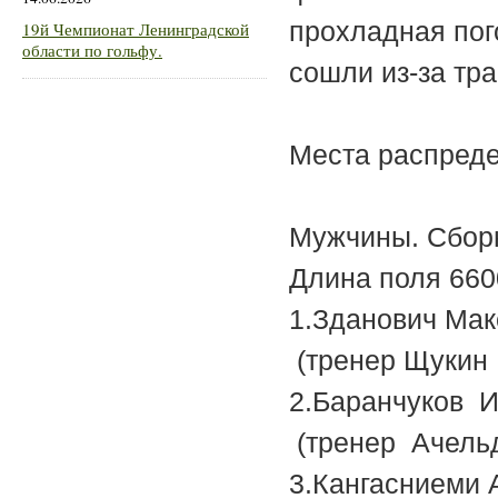
прохладная пог
19й Чемпионат Ленинградской
области по гольфу.
сошли из-за тра
Места распред
Мужчины. Сборн
Длина поля 660
1.Зданови
(тренер Щукин
2.Баранчу
(тренер Ачельд
3.Кангасни