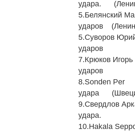
удара. (Ленин
5.Белянс
ударов (Ленин
5.Сувор
ударов
7.Крюко
ударов
8.Sond
удара (Швеци
9.Свердл
удара.
10.Haka