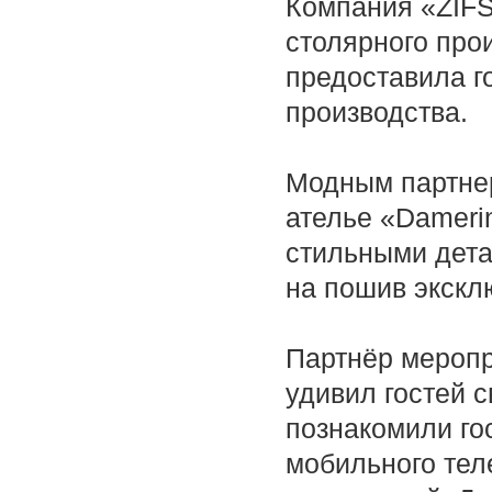
Компания «ZIFS
столярного про
предоставила г
производства.
Модным партне
ателье «Dameri
стильными дета
на пошив экскл
Партнёр меропр
удивил гостей 
познакомили го
мобильного тел