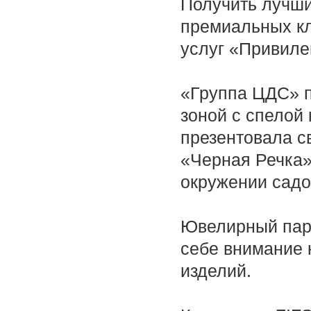
Получить лучши
премиальных кл
услуг «Привиле
«Группа ЦДС» п
зоной с спелой
презентовала с
«Черная Речка»
окружении садо
Ювелирный парт
себе внимание 
изделий.