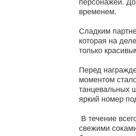
персонажей. Док
временем.
Сладким партне
которая на деле
только красивым
Перед награжд
моментом стало
танцевальных ш
яркий номер по
В течение всег
свежими сокам