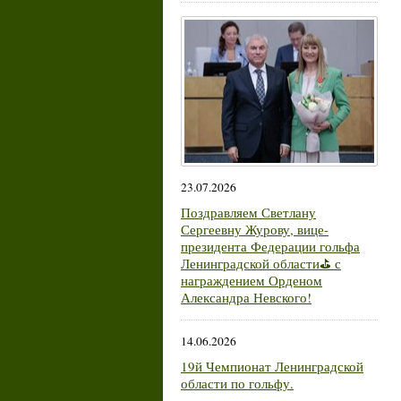
23.07.2026
Поздравляем Светлану
Сергеевну Журову, вице-
президента Федерации гольфа
Ленинградской области⛳ с
награждением Орденом
Александра Невского!
14.06.2026
19й Чемпионат Ленинградской
области по гольфу.