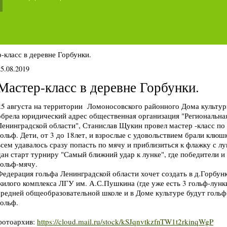
-класс в деревне Горбунки.
25.08.2019
Мастер-класс в деревне Горбунки.
25 августа на территории Ломоносовского районного Дома культуры
обрела юридический адрес общественная организация "Региональна
Ленинградской области", Станислав Щукин провел мастер -класс по
гольф. Дети, от 3 до 18лет, и взрослые с удовольствием брали клюш
всем удавалось сразу попасть по мячу и приблизиться к флажку с л
дан старт турниру "Самый ближний удар к лунке", где победители и
гольф-мячу.
Федерация гольфа Ленинградской области хочет создать в д.Горбунк
жилого комплекса ЛГУ им. А.С.Пушкина (где уже есть 3 гольф-лунки
средней общеобразовательной школе и в Доме культуре будут гольф-
гольф.
фотоархив:
https://cloud.mail.ru/stock/kSJqnvtkzfnTW1t2rkinqWgP