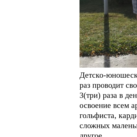
Детско-юношеска
раз проводит св
3(три) раза в де
освоение всем а
гольфиста, кард
сложных маленьк
другое.