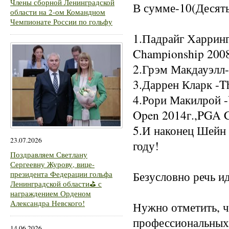
Члены сборной Ленинградской
В сумме-10(Десять
области на 2-ом Командном
Чемпионате России по гольфу
1.Падрайг Харринг
Championship 200
2.Грэм Макдауэлл-
3.Даррен Кларк -T
4.Рори Макилрой -
Open 2014г.,PGA 
5.И наконец Шейн
23.07.2026
году!
Поздравляем Светлану
Сергеевну Журову, вице-
Безусловно речь и
президента Федерации гольфа
Ленинградской области⛳ с
награждением Орденом
Александра Невского!
Нужно отметить, ч
профессиональных 
14.06.2026