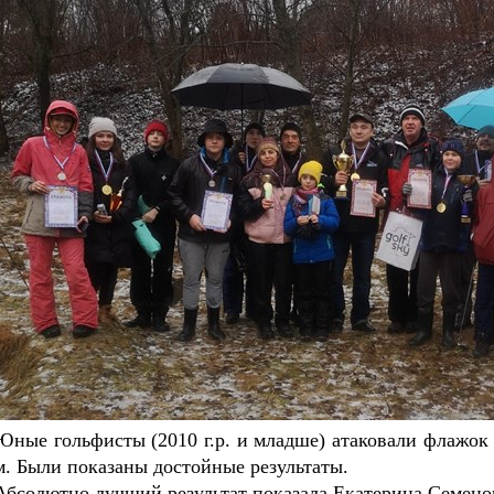
Юные гольфисты (2010 г.р. и младше) атаковали флажок с 
м. Были показаны достойные результаты.
Абсолютно лучший результат показала Екатерина Семенова