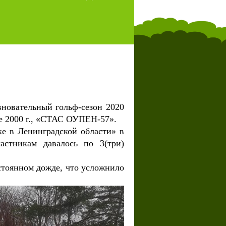
вновательный гольф-сезон 2020
е 2000 г., «СТАС ОУПЕН-57».
е в Ленинградской области» в
частникам давалось по 3(три)
стоянном дожде, что усложнило