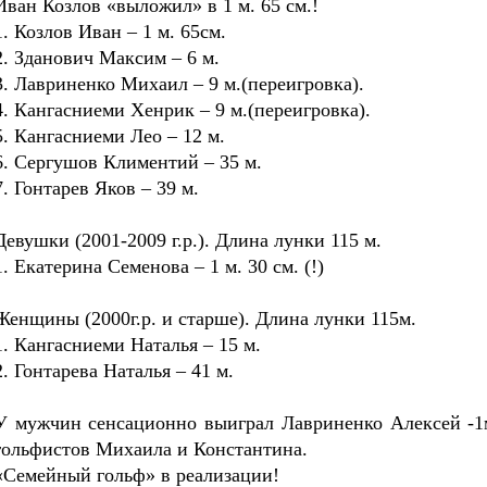
Иван Козлов «выложил» в 1 м. 65 см.!
1. Козлов Иван – 1 м. 65см.
2. Зданович Максим – 6 м.
3. Лавриненко Михаил – 9 м.(переигровка).
4. Кангасниеми Хенрик – 9 м.(переигровка).
5. Кангасниеми Лео – 12 м.
6. Сергушов Климентий – 35 м.
7. Гонтарев Яков – 39 м.
Девушки (2001-2009 г.р.). Длина лунки 115 м.
1. Екатерина Семенова – 1 м. 30 см. (!)
Женщины (2000г.р. и старше). Длина лунки 115м.
1. Кангасниеми Наталья – 15 м.
2. Гонтарева Наталья – 41 м.
У мужчин сенсационно выиграл Лавриненко Алексей -1м
гольфистов Михаила и Константина.
«Семейный гольф» в реализации!