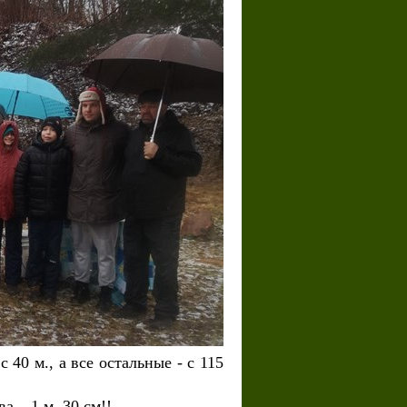
40 м., а все остальные - с 115
 – 1 м. 30 см!!