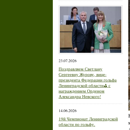
23.07.2026
Поздравляем Светлану
Сергеевну Журову, вице-
президента Федерации гольфа
Ленинградской области⛳ с
награждением Орденом
Александра Невского!
14.06.2026
19й Чемпионат Ленинградской
области по гольфу.