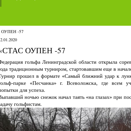
 ОУПЕН -57
12.01.2020
«СТАС ОУПЕН -57
Федерация гольфа Ленинградской области открыла соре
года традиционным турниром, стартовавшим еще в начал
Турнир прошел в формате «Самый ближний удар к лунк
гольф-парке «Песчанка» г. Всеволожска, где всем у
попытки для успеха.
Выпавший ночью снежок начал таять «на глазах» при по
задачу гольфистам.