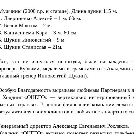
Мужчины (2000 г.р. и старше). Длина лунки 115 м.
1. Лавриненко Алексей – 1 м. 60см.
2. Белов Максим – 2 м.
3. Кангасниеми Кари – 3 м. 60 см.
4. Щукин Иннокентий – 9 м.
5. Щукин Станислав – 21м.
Все, кто не испугался непогоды, были награждены г
призеры Кубками, медалями и грамотами от «Академии д
(главный тренер Иннокентий Щукин).
Особую Благодарность выражаем любимым Партнерам в л
- Холдинг «ОНЕГО» — вертикально интегрированный х
разных отраслях. В основе философии компании лежит 
результата для своих клиентов в любых нестандартных си
Генеральный директор Александр Евгеньевич Росляков.
Холдинг «ОНЕГО» активно помогает развитию гольф-и