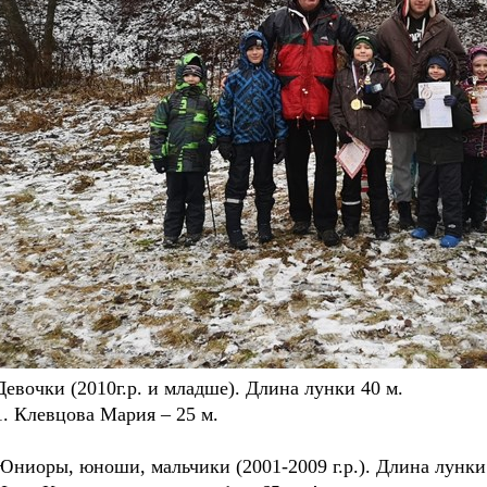
Девочки (2010г.р. и младше). Длина лунки 40 м.
1. Клевцова Мария – 25 м.
Юниоры, юноши, мальчики (2001-2009 г.р.). Длина лунки