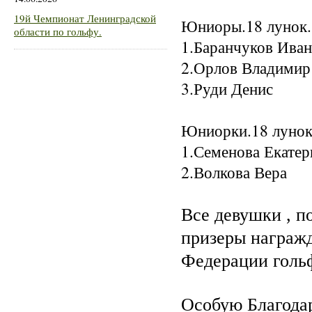
19й Чемпионат Ленинградской
Юниоры.18 лунок.
области по гольфу.
1.Баранчуков И
2.Орлов Владим
3.Руди Дени
Юниорки.18 лунок
1.Семенова Екате
2.Волкова Ве
Все девушки , п
призеры награжд
Федерации голь
Особую Благода