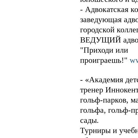
- Адвокатская 
заведующая адво
городской колле
ВЕДУЩИЙ адвока
"Приходи или
проиграешь!"
ww
- «Академия дет
тренер Иннокент
гольф-парков, м
гольфа, гольф-п
сады.
Турниры и учебн