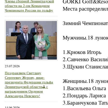
GORKI Golf&Resor
Члены сборной Ленинградской
области на 2-ом Командном
Места распределил
Чемпионате России по гольфу
Зимний Чемпионат 
Мужчины.18 лунок
1.Крюков Игор
2.Савченко Васи
3.Щукин Станис
23.07.2026
Поздравляем Светлану
Сергеевну Журову, вице-
Женщины.18 лунок
президента Федерации гольфа
Ленинградской области⛳ с
1.Васильева Ол
награждением Орденом
2.Пондарь Лари
Александра Невского!
3.Баранчукова Тат
14.06.2026