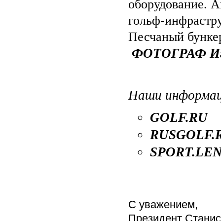
оборудование. А
гольф-инфрастру
Песчаный бункер
ФОТОГРАФ Иго
Наши информац
GOLF.RU
RUSGOLF.
SPORT.LE
С уважением,
Президент Стани