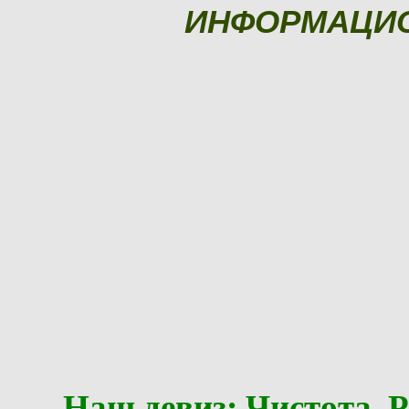
ИНФОРМАЦИ
Наш девиз: Чистота