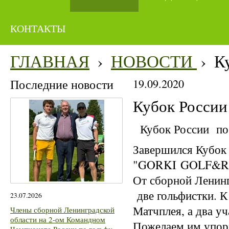
КОНТАКТЫ
ГЛАВНАЯ
›
НОВОСТИ
›
К
Последние новости
19.09.2020
Кубок России
Кубок России по 
Завершился Кубок 
"GORKI GOLF&R
От сборной Ленинг
две гольфистки. К
23.07.2026
Матчплея, а два у
Члены сборной Ленинградской
области на 2-ом Командном
Пожелаем им упор