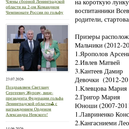
на короткую лунку 
Члены сборной Ленинградской
области на 2-ом Командном
воспитанники Всев
Чемпионате России по гольфу
родители, стартова
Призеры располож
Мальчики (2012-20
1.Ярополов Арсени
2.Ивлев Матве
3.Кантеев Дами
Девочки (2012-201
23.07.2026
1.Клевцова Мари
Поздравляем Светлану
Сергеевну Журову, вице-
2.Григор Мар
президента Федерации гольфа
Ленинградской области⛳ с
Юноши (2007-2011
награждением Орденом
1.Лавриненко Кон
Александра Невского!
2.Кангасниеми
14.06.2026