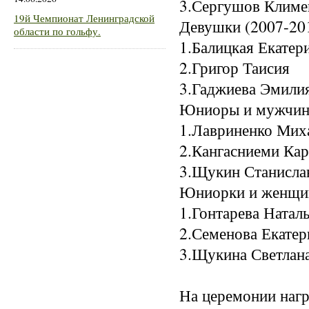
3.Сергушов Кли
19й Чемпионат Ленинградской
Девушки (2007-201
области по гольфу.
1.Балицкая Екат
2.Григор Та
3.Гаджиева Э
Юниоры и мужчины
1.Лавриненко 
2.Кангасниеми 
3.Щукин Стан
Юниорки и женщин
1.Гонтарева Н
2.Семенова Ека
3.Щукина Све
На церемонии наг