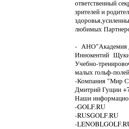
ответственный сек
зрителей и родите
здоровья,усиленны
любимых Партнер
- АНО"Академия де
Иннокентий Щукин
Учебно-тренировоч
малых гольф-полей
-Компания "Мир С
Дмитрий Гущин +7
Наши информацио
-GOLF.RU
-RUSGOLF.RU
-LENOBLGOLF.R