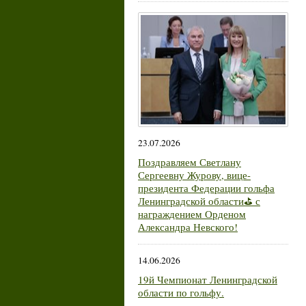
23.07.2026
Поздравляем Светлану
Сергеевну Журову, вице-
президента Федерации гольфа
Ленинградской области⛳ с
награждением Орденом
Александра Невского!
14.06.2026
19й Чемпионат Ленинградской
области по гольфу.