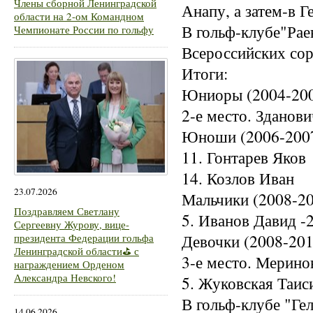
Члены сборной Ленинградской
Анапу, а затем-в Г
области на 2-ом Командном
В гольф-клубе"Рае
Чемпионате России по гольфу
Всероссийских сор
Итоги:
Юниоры (2004-200
2-е место. Зданов
Юноши (2006-2007
11. Гонтарев Яков
14. Козлов Иван 
23.07.2026
Мальчики (2008-20
Поздравляем Светлану
5. Иванов Давид -2
Сергеевну Журову, вице-
Девочки (2008-201
президента Федерации гольфа
Ленинградской области⛳ с
3-е место. Мерино
награждением Орденом
Александра Невского!
5. Жуковская 
В гольф-клубе "Ге
14.06.2026