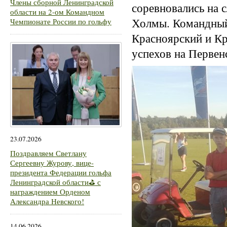
Члены сборной Ленинградской
соревновались на 
области на 2-ом Командном
Холмы. Командный 
Чемпионате России по гольфу
Красноярский и К
успехов на Первен
23.07.2026
Поздравляем Светлану
Сергеевну Журову, вице-
президента Федерации гольфа
Ленинградской области⛳ с
награждением Орденом
Александра Невского!
14.06.2026