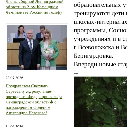
Члены сборной Ленинградской
образовательных у
области на 2-ом Командном
тренируются дети
Чемпионате России по гольфу
школах-интернатах
программы, Сосно
учреждениях и в 
г.Всеволожска и В
Бернгардовка.
Впереди новые ста
--
23.07.2026
Поздравляем Светлану
Сергеевну Журову, вице-
президента Федерации гольфа
Ленинградской области⛳ с
награждением Орденом
Александра Невского!
14.06.2026