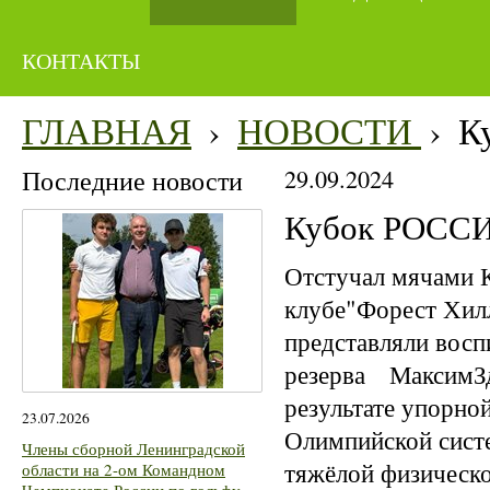
КОНТАКТЫ
ГЛАВНАЯ
›
НОВОСТИ
›
К
Последние новости
29.09.2024
Кубок РОССИИ
Отстучал мячами К
клубе"Форест Хилл
представляли вос
резерва МаксимЗд
результате упорной
23.07.2026
Олимпийской систе
Члены сборной Ленинградской
тяжёлой физическо
области на 2-ом Командном