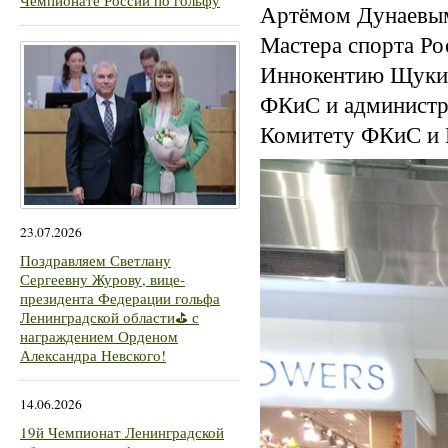
Чемпионате России по гольфу
Артёмом Дунаевым
Мастера спорта Ро
Иннокентию Щукин
ФКиС и администр
Комитету ФКиС и 
23.07.2026
Поздравляем Светлану
Сергеевну Журову, вице-
президента Федерации гольфа
Ленинградской области⛳ с
награждением Орденом
Александра Невского!
14.06.2026
19й Чемпионат Ленинградской