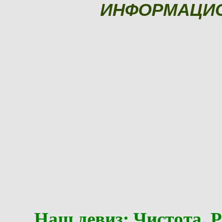
ИНФОРМАЦИ
Наш девиз: Чистота