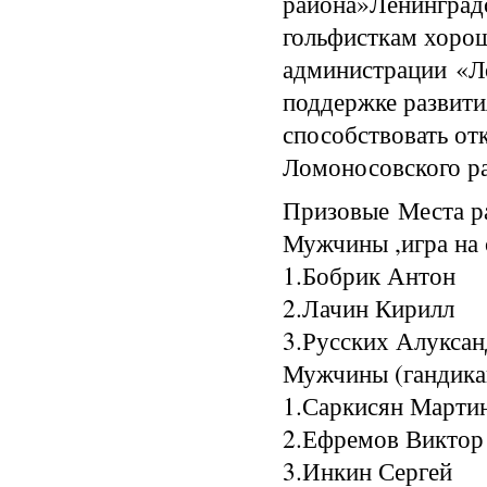
района»Ленинградс
гольфисткам хорош
администрации «Л
поддержке развити
способствовать от
Ломоносовского р
Призовые Места р
Мужчины ,игра на с
1.Бобрик Ан
2.Лачин Кири
3.Русских Алук
Мужчины (гандикап
1.Саркисян Мар
2.Ефремов Вик
3.Инкин Сер