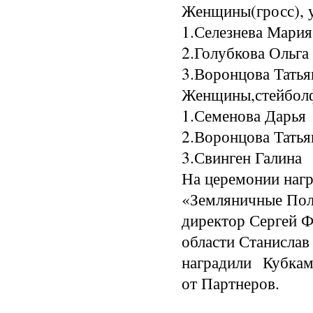
Женщины(гросс), у
1.Селезнева М
2.Голубкова О
3.Воронцова Тат
Женщины,стейболф
1.Семенова Да
2.Воронцова Тать
3.Свинген Гал
На церемонии нагр
«Земляничные Пол
директор Сергей Ф
области Станислав
наградили Кубкам
от Партнеров.