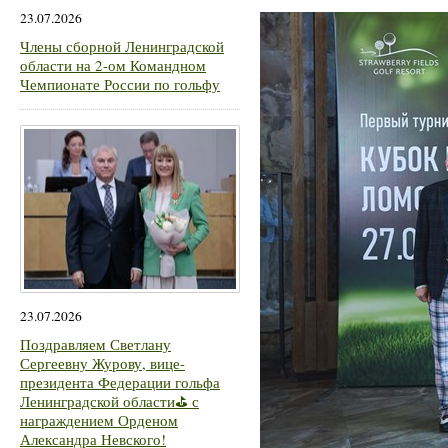
23.07.2026
Члены сборной Ленинградской
области на 2-ом Командном
Чемпионате России по гольфу
23.07.2026
Поздравляем Светлану
Сергеевну Журову, вице-
президента Федерации гольфа
Ленинградской области⛳ с
награждением Орденом
Александра Невского!