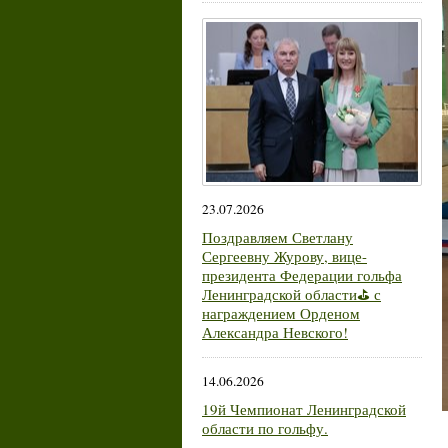
23.07.2026
Поздравляем Светлану
Сергеевну Журову, вице-
президента Федерации гольфа
Ленинградской области⛳ с
награждением Орденом
Александра Невского!
14.06.2026
19й Чемпионат Ленинградской
области по гольфу.