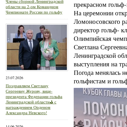
Члены сборной Ленинградской
прекрасном гольф
области на 2-ом Командном
На церемонии откр
Чемпионате России по гольфу
Ломоносовского ра
директор гольф- 
Олимпийская чемпи
Светлана Сергеевн
Ленинградской об
выступления на тр
Погода менялась н
23.07.2026
гольфистам и голь
Поздравляем Светлану
Сергеевну Журову, вице-
президента Федерации гольфа
Ленинградской области⛳ с
награждением Орденом
Александра Невского!
14.06.2026