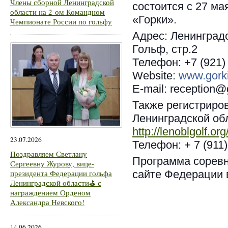
Члены сборной Ленинградской
состоится с 27 ма
области на 2-ом Командном
«Горки».
Чемпионате России по гольфу
Адрес: Ленинградс
Гольф, стр.2
Телефон: +7 (921)
Website:
www.gorki
E-mail: reception@g
Также регистриро
Ленинградской об
http://lenoblgolf.or
23.07.2026
Телефон: + 7 (911)
Поздравляем Светлану
Программа сорев
Сергеевну Журову, вице-
президента Федерации гольфа
сайте Федерации 
Ленинградской области⛳ с
награждением Орденом
Александра Невского!
14.06.2026