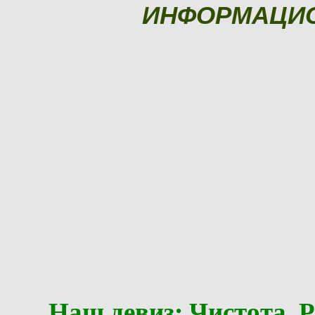
ИНФОРМАЦИ
Наш девиз: Чистота