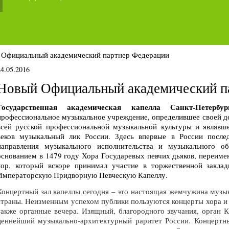
 Официальный академический партнер Федерации
24.05.2016
Новый Официальный академический п
Государственная академическая капелла Санкт-Петербур
профессиональное музыкальное учреждение, определившее своей де
всей русской профессиональной музыкальной культуры и являвш
веков музыкальный лик России. Здесь впервые в России послед
направления музыкального исполнительства и музыкального о
основанием в 1479 году Хора Государевых певчих дьяков, переим
хор, который вскоре принимал участие в торжественной заклад
Императорскую Придворную Певческую Капеллу.
Концертный зал капеллы сегодня – это настоящая жемчужина музык
страны. Неизменным успехом публики пользуются концерты хора и 
также органные вечера. Изящный, благородного звучания, орган 
ценнейший музыкально-архитектурный раритет России. Концертны