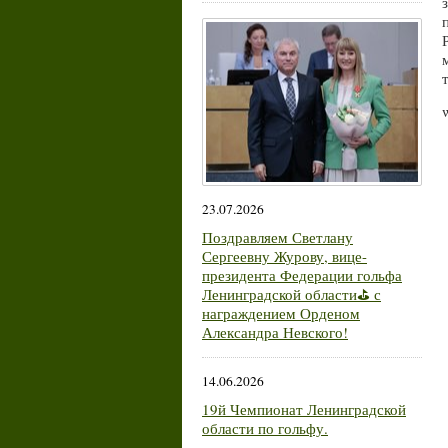
23.07.2026
Поздравляем Светлану
Сергеевну Журову, вице-
президента Федерации гольфа
Ленинградской области⛳ с
награждением Орденом
Александра Невского!
14.06.2026
19й Чемпионат Ленинградской
области по гольфу.