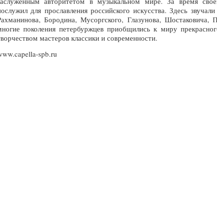
заслуженным авторитетом в музыкальном мире. За время свое
послужил для прославления российского искусства. Здесь звучали
Рахманинова, Бородина, Мусоргского, Глазунова, Шостаковича, 
многие поколения петербуржцев приобщились к миру прекрасног
творчеством мастеров классики и современности.
www.capella-spb.ru